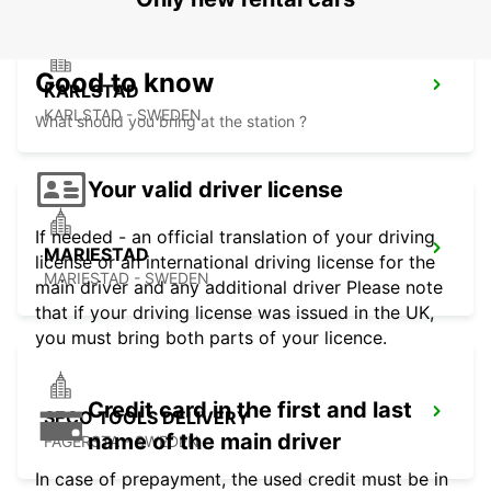
Good to know
KARLSTAD
KARLSTAD - SWEDEN
What should you bring at the station ?
Your valid driver license
If needed - an official translation of your driving
MARIESTAD
license or an international driving license for the
MARIESTAD - SWEDEN
main driver and any additional driver Please note
that if your driving license was issued in the UK,
you must bring both parts of your licence.
Credit card in the first and last
SECO TOOLS DELIVERY
name of the main driver
FAGERSTA - SWEDEN
In case of prepayment, the used credit must be in