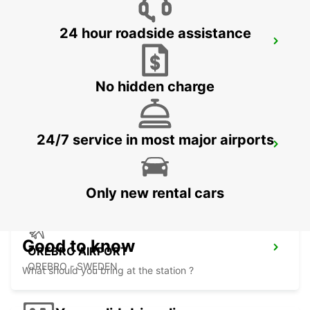
24 hour roadside assistance
NYKOPING SKAVSTA AIRPORT
NYKOPING - SWEDEN
No hidden charge
24/7 service in most major airports
NYKOPING
NYKOPING - SWEDEN
Only new rental cars
Good to know
OREBRO AIRPORT
OREBRO - SWEDEN
What should you bring at the station ?