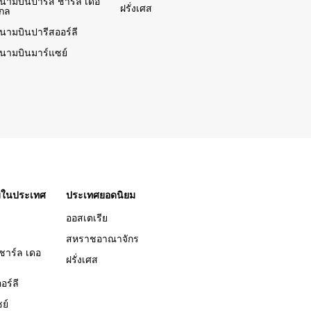
นามบินปารีส ชาร์ล เดอ
ฝรั่งเศส
กล
นามบินปารีสออร์ลี
นามบินมาร์แซย์
ยมในประเทศ
ประเทศยอดนิยม
ออสเตเรีย
สหราชอาณาจักร
ชาร์ล เดอ
ฝรั่งเศส
อร์ลี
ย์