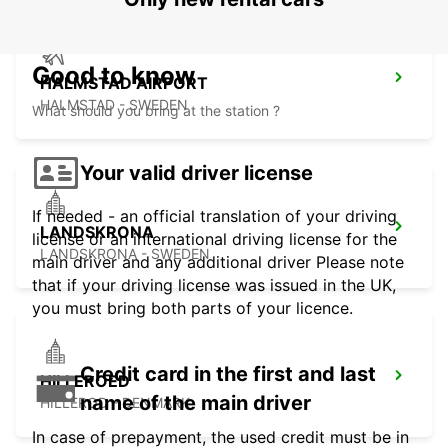
Good to know
HALMSTAD AIRPORT
HALMSTAD - SWEDEN
What should you bring at the station ?
Your valid driver license
If needed - an official translation of your driving
LANDSKRONA
license or an international driving license for the
LANDSKRONA - SWEDEN
main driver and any additional driver Please note
that if your driving license was issued in the UK,
you must bring both parts of your licence.
Credit card in the first and last
HILLEROED
name of the main driver
HILLEROD - DENMARK
In case of prepayment, the used credit must be in