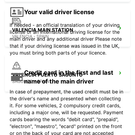
Your valid driver license
If needed - an official translation of your driving
VALENCIA MAIN STATION
license or an international driving license for the
VALENCIA - SPAIN
main driver and any additional driver Please note
that if your driving license was issued in the UK,
you must bring both parts of your licence.
Credit card in the first and last
VALENCIA PUERTO SAGUNTO
name of the main driver
SAGUNTO - SPAIN
In case of prepayment, the used credit must be in
the driver's name and presented when collecting
it. For some vehicles, 2 compulsory credit cards,
including a major one, will be requested. Payment
cards bearing the words "debit card", "prepaid",
"electron", "maestro", "ecard" printed on the front
or on the back of your card are not accepted