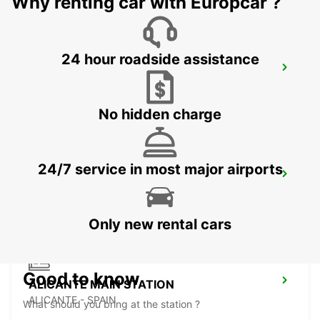
Why renting car with Europcar ?
24 hour roadside assistance
MALLORCA PLAYA DE PALMA
MALLORCA - SPAIN
No hidden charge
24/7 service in most major airports
MALLORCA AIRPORT
MALLORCA - SPAIN
Only new rental cars
Good to know
ALICANTE MAIN STATION
ALICANTE - SPAIN
What should you bring at the station ?