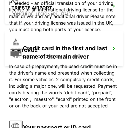
If needed - an official translation of your driving
TRIESTE AIRPORT
license or an international driving license for the
RONCHI DEI LEGIONARI - ITALY
main driver and any additional driver Please note
that if your driving license was issued in the UK,
you must bring both parts of your licence.
Credit card in the first and last
PORTOROZ
name of the main driver
PORTOROZ PORTOROSE - SLOVENIA
In case of prepayment, the used credit must be in
the driver's name and presented when collecting
it. For some vehicles, 2 compulsory credit cards,
including a major one, will be requested. Payment
cards bearing the words "debit card", "prepaid",
"electron", "maestro", "ecard" printed on the front
or on the back of your card are not accepted
Your passport or ID card