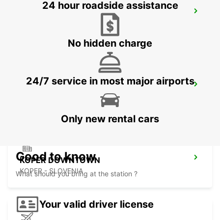
24 hour roadside assistance
NOVA GORICA DOWNTOWN
NOVA GORICA - SLOVENIA
No hidden charge
24/7 service in most major airports
KLAGENFURT AIRPORT
KLAGENFURT - AUSTRIA
Only new rental cars
Good to know
KOPER DOWNTOWN
KOPER - SLOVENIA
What should you bring at the station ?
Your valid driver license