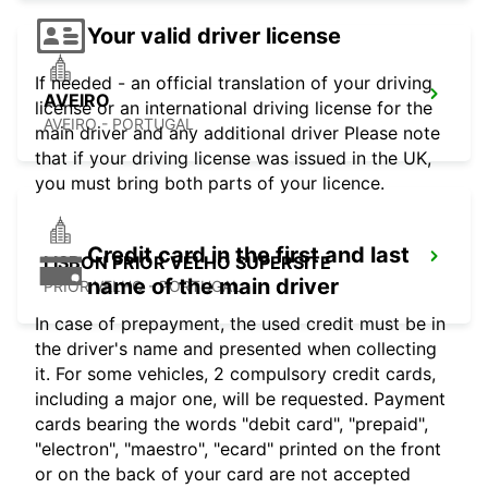
Your valid driver license
If needed - an official translation of your driving
AVEIRO
license or an international driving license for the
AVEIRO - PORTUGAL
main driver and any additional driver Please note
that if your driving license was issued in the UK,
you must bring both parts of your licence.
Credit card in the first and last
LISBON PRIOR VELHO SUPERSITE
name of the main driver
PRIOR VELHO - PORTUGAL
In case of prepayment, the used credit must be in
the driver's name and presented when collecting
it. For some vehicles, 2 compulsory credit cards,
including a major one, will be requested. Payment
cards bearing the words "debit card", "prepaid",
"electron", "maestro", "ecard" printed on the front
or on the back of your card are not accepted