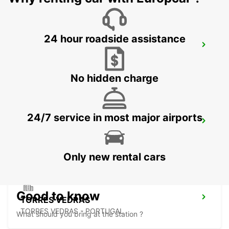
24 hour roadside assistance
ABRANTES
ABRANTES - PORTUGAL
No hidden charge
24/7 service in most major airports
COIMBRA
COIMBRA - PORTUGAL
Only new rental cars
Good to know
TORRES VEDRAS
TORRES VEDRAS - PORTUGAL
What should you bring at the station ?