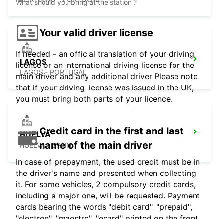
What should you bring at the station ?
Your valid driver license
If needed - an official translation of your driving
LAGOS
license or an international driving license for the
LAGOS - PORTUGAL
main driver and any additional driver Please note
that if your driving license was issued in the UK,
you must bring both parts of your licence.
Credit card in the first and last
HUELVA
name of the main driver
HUELVA - SPAIN
In case of prepayment, the used credit must be in
the driver's name and presented when collecting
it. For some vehicles, 2 compulsory credit cards,
including a major one, will be requested. Payment
cards bearing the words "debit card", "prepaid",
"electron", "maestro", "ecard" printed on the front