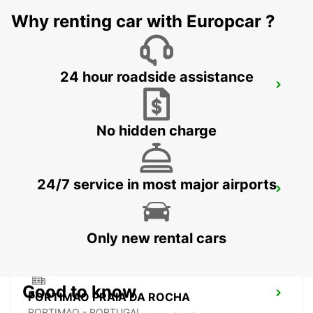
Why renting car with Europcar ?
24 hour roadside assistance
ARMACAO DE PERA
PORCHES-LAGOA - PORTUGAL
No hidden charge
24/7 service in most major airports
MONTE GORDO
MONTE GORDO - PORTUGAL
Only new rental cars
Good to know
PORTIMAO PRAIA DA ROCHA
PORTIMAO - PORTUGAL