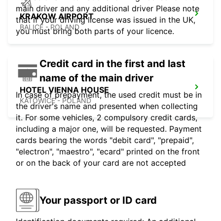
main driver and any additional driver Please note
KRAKOW AIRPORT
that if your driving license was issued in the UK,
BALICE - POLAND
you must bring both parts of your licence.
Credit card in the first and last
name of the main driver
HOTEL VIENNA HOUSE
In case of prepayment, the used credit must be in
KATOWICE - POLAND
the driver's name and presented when collecting
it. For some vehicles, 2 compulsory credit cards,
including a major one, will be requested. Payment
cards bearing the words "debit card", "prepaid",
"electron", "maestro", "ecard" printed on the front
or on the back of your card are not accepted
Your passport or ID card