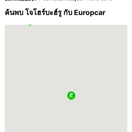
ค้นพบ โจโฮร์บะฮ์รู กับ Europcar