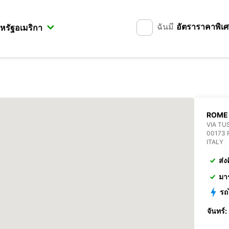
ฉันมี
อัตราราคาพิเ
ROME
VIA TU
00173
ITALY
ส่ง
มา
รถ
จันทร์: