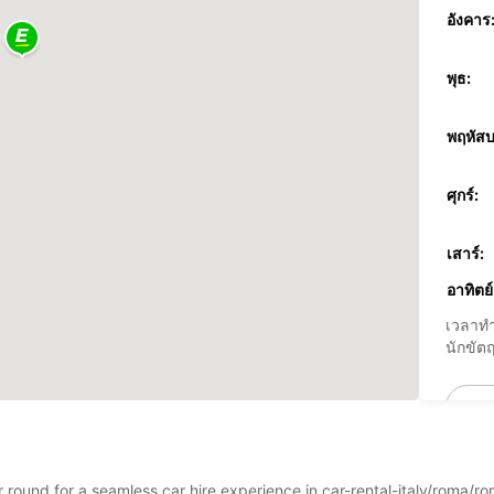
อังคาร
พุธ:
พฤหัสบ
ศุกร์:
เสาร์:
อาทิตย์
เวลาทำ
นักขัตฤ
ar round for a seamless car hire experience in car-rental-italy/roma