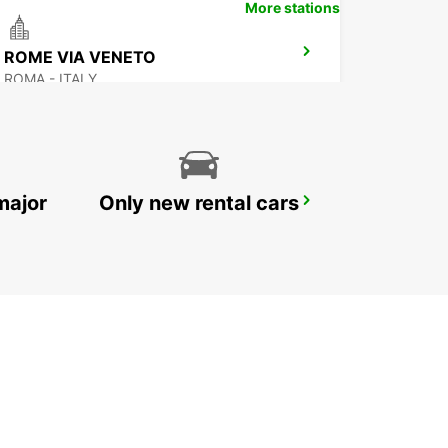
More stations
ROME VIA VENETO
ROMA - ITALY
major
Only new rental cars
ROME CORSO FRANCIA
ROMA - ITALY