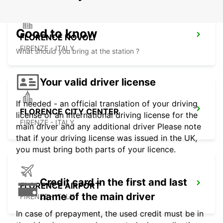
Good to know
FLORENCE NOVOLI
FIRENZE - ITALY
What should you bring at the station ?
Your valid driver license
If needed - an official translation of your driving
FLORENCE CITY CENTER
license or an international driving license for the
FIRENZE - ITALY
main driver and any additional driver Please note
that if your driving license was issued in the UK,
you must bring both parts of your licence.
Credit card in the first and last
FLORENCE AIRPORT
name of the main driver
FIRENZE - ITALY
In case of prepayment, the used credit must be in