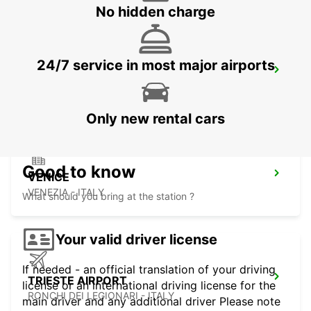
No hidden charge
24/7 service in most major airports
MESTRE
VENEZIA - ITALY
Only new rental cars
Good to know
VENICE
VENEZIA - ITALY
What should you bring at the station ?
Your valid driver license
If needed - an official translation of your driving
TRIESTE AIRPORT
license or an international driving license for the
RONCHI DEI LEGIONARI - ITALY
main driver and any additional driver Please note