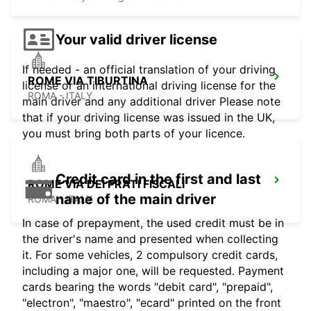
Your valid driver license
If needed - an official translation of your driving
ROME VIA TIBURTINA
license or an international driving license for the
ROMA - ITALY
main driver and any additional driver Please note
that if your driving license was issued in the UK,
you must bring both parts of your licence.
Credit card in the first and last
ROME VIA DEI PRATI FISCALI
name of the main driver
ROMA - ITALY
In case of prepayment, the used credit must be in
the driver's name and presented when collecting
it. For some vehicles, 2 compulsory credit cards,
including a major one, will be requested. Payment
cards bearing the words "debit card", "prepaid",
"electron", "maestro", "ecard" printed on the front