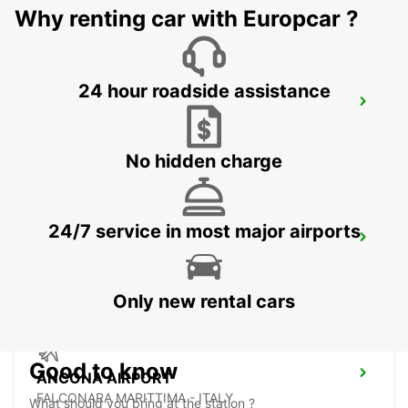
Why renting car with Europcar ?
24 hour roadside assistance
CIVITANOVA MARCHE
CIVITANOVA MARCHE - ITALY
No hidden charge
24/7 service in most major airports
MACERATA
MACERATA - ITALY
Only new rental cars
Good to know
ANCONA AIRPORT
FALCONARA MARITTIMA - ITALY
What should you bring at the station ?