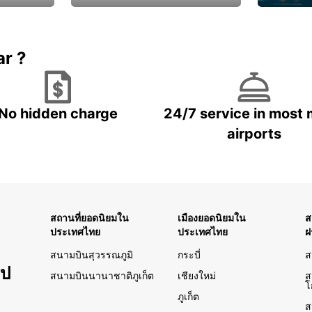
เพลิดเพลิ
และรับส่วนลดสุดพิเศษ!
ที่ดี
ar ?
No hidden charge
24/7 service in most 
airports
สถานที่ยอดนิยมใน
เมืองยอดนิยมใน
ส
ประเทศไทย
ประเทศไทย
ฝ
สนามบินสุวรรณภูมิ
กระบี่
ส
รป
สนามบินนานาชาติภูเก็ต
เชียงใหม่
ส
โ
ภูเก็ต
ส