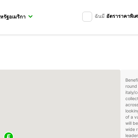
ฉันมี
อัตราราคาพิเ
Benefi
round 
italy/
collec
across
lookin
of a v
will b
wide r
leader