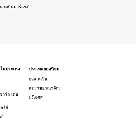
นามบินมาร์แซย์
ยมในประเทศ
ประเทศยอดนิยม
ออสเตเรีย
สหราชอาณาจักร
ชาร์ล เดอ
ฝรั่งเศส
อร์ลี
ย์