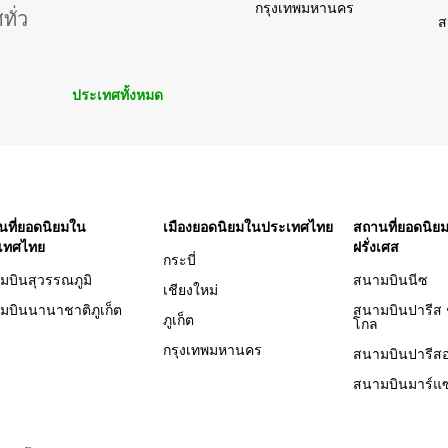
กรุงเทพมหานคร
ั่ว
ส
ประเทศทั้งหมด
นที่ยอดนิยมใน
เมืองยอดนิยมในประเทศไทย
สถานที่ยอดนิ
เทศไทย
ฝรั่งเศส
กระบี่
มบินสุวรรณภูมิ
สนามบินนีซ
เชียงใหม่
มบินนานาชาติภูเก็ต
สนามบินปารีส 
ภูเก็ต
โกล
กรุงเทพมหานคร
สนามบินปารีสอ
สนามบินมาร์แซ