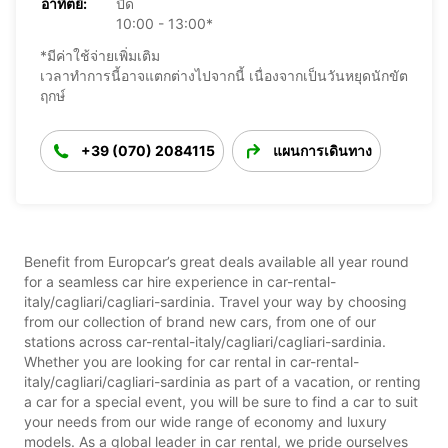
อาทิตย์:
ปิด
10:00 - 13:00*
*มีค่าใช้จ่ายเพิ่มเติม
เวลาทำการนี้อาจแตกต่างไปจากนี้ เนื่องจากเป็นวันหยุดนักขัต
ฤกษ์
+39 (070) 2084115
แผนการเดินทาง
Benefit from Europcar’s great deals available all year round
for a seamless car hire experience in car-rental-
italy/cagliari/cagliari-sardinia. Travel your way by choosing
from our collection of brand new cars, from one of our
stations across car-rental-italy/cagliari/cagliari-sardinia.
Whether you are looking for car rental in car-rental-
italy/cagliari/cagliari-sardinia as part of a vacation, or renting
a car for a special event, you will be sure to find a car to suit
your needs from our wide range of economy and luxury
models. As a global leader in car rental, we pride ourselves