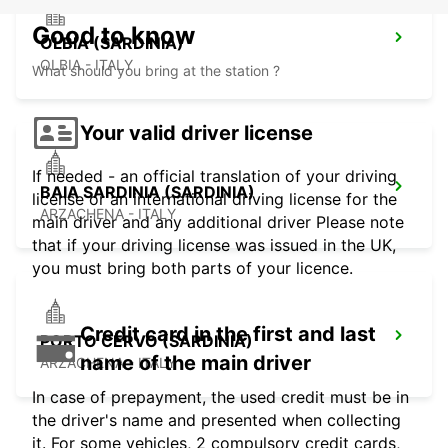
Good to know
OLBIA (SARDINIA)
OLBIA - ITALY
What should you bring at the station ?
Your valid driver license
If needed - an official translation of your driving
BAIA SARDINIA (SARDINIA)
license or an international driving license for the
ARZACHENA - ITALY
main driver and any additional driver Please note
that if your driving license was issued in the UK,
you must bring both parts of your licence.
Credit card in the first and last
PORTO CERVO (SARDINIA)
name of the main driver
ARZACHENA - ITALY
In case of prepayment, the used credit must be in
the driver's name and presented when collecting
it. For some vehicles, 2 compulsory credit cards,