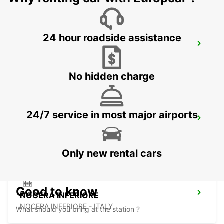
24 hour roadside assistance
AVELLINO
AVELLINO - ITALY
No hidden charge
24/7 service in most major airports
SALERNO
SALERNO - ITALY
Only new rental cars
Good to know
NOCERA INFERIORE
NOCERA INFERIORE - ITALY
What should you bring at the station ?