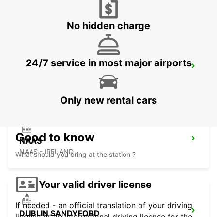
DUBLIN - IRELAND
No hidden charge
24/7 service in most major airports
DUBLIN SOUTH
DUBLIN - IRELAND
Only new rental cars
Good to know
NAAS
NAAS - IRELAND
What should you bring at the station ?
Your valid driver license
If needed - an official translation of your driving
DUBLIN SANDYFORD
license or an international driving license for the