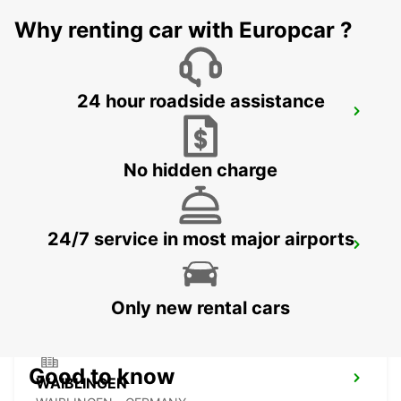
HEIDENHEIM - GERMANY
Why renting car with Europcar ?
24 hour roadside assistance
ESSLINGEN
ESSLINGEN - GERMANY
No hidden charge
24/7 service in most major airports
SCHWAEBISCH HALL
SCHWAEBISCH HALL - GERMANY
Only new rental cars
Good to know
WAIBLINGEN