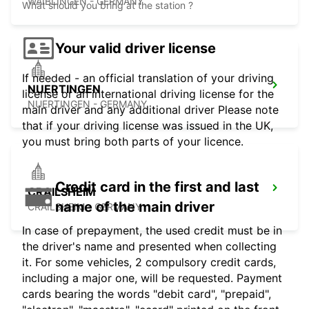
WAIBLINGEN - GERMANY
What should you bring at the station ?
Your valid driver license
If needed - an official translation of your driving
NUERTINGEN
license or an international driving license for the
NUERTINGEN - GERMANY
main driver and any additional driver Please note
that if your driving license was issued in the UK,
you must bring both parts of your licence.
Credit card in the first and last
CRAILSHEIM
name of the main driver
CRAILSHEIM - GERMANY
In case of prepayment, the used credit must be in
the driver's name and presented when collecting
it. For some vehicles, 2 compulsory credit cards,
including a major one, will be requested. Payment
cards bearing the words "debit card", "prepaid",