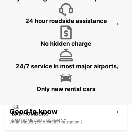
24 hour roadside assistance
FRANKFURT BOCKENHEIM
FRANKFURT AM MAIN - GERMANY
No hidden charge
24/7 service in most major airports
LANGEN
LANGEN - GERMANY
Only new rental cars
Good to know
BAD HOMBURG
BAD HOMBURG - GERMANY
What should you bring at the station ?