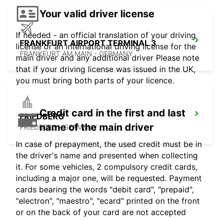
Your valid driver license
If needed - an official translation of your driving
FRANKFURT AIRPORT TERMINAL 3
license or an international driving license for the
FRANKFURT AM MAIN - GERMANY
main driver and any additional driver Please note
that if your driving license was issued in the UK,
you must bring both parts of your licence.
Credit card in the first and last
FRIEDBERG
name of the main driver
FRIEDBERG - GERMANY
In case of prepayment, the used credit must be in
the driver's name and presented when collecting
it. For some vehicles, 2 compulsory credit cards,
including a major one, will be requested. Payment
cards bearing the words "debit card", "prepaid",
"electron", "maestro", "ecard" printed on the front
or on the back of your card are not accepted