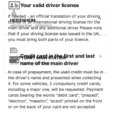
Your valid driver license
If needed - an official translation of your driving
HEIDENHEIM
license or an international driving license for the
HEIDENHEIM - GERMANY
main driver and any additional driver Please note
that if your driving license was issued in the UK,
you must bring both parts of your licence.
Credit card in the first and last
STUTTGART MAIN STATION
name of the main driver
STUTTGART - GERMANY
In case of prepayment, the used credit must be in
the driver's name and presented when collecting
it. For some vehicles, 2 compulsory credit cards,
including a major one, will be requested. Payment
cards bearing the words "debit card", "prepaid",
"electron", "maestro", "ecard" printed on the front
or on the back of your card are not accepted