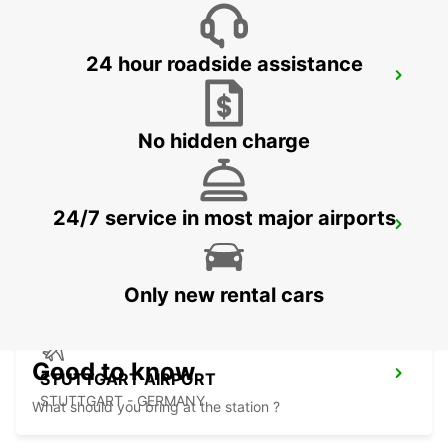
24 hour roadside assistance
NUERTINGEN
NUERTINGEN - GERMANY
No hidden charge
24/7 service in most major airports
WAIBLINGEN
WAIBLINGEN - GERMANY
Only new rental cars
Good to know
STUTTGART AIRPORT
STUTTGART - GERMANY
What should you bring at the station ?