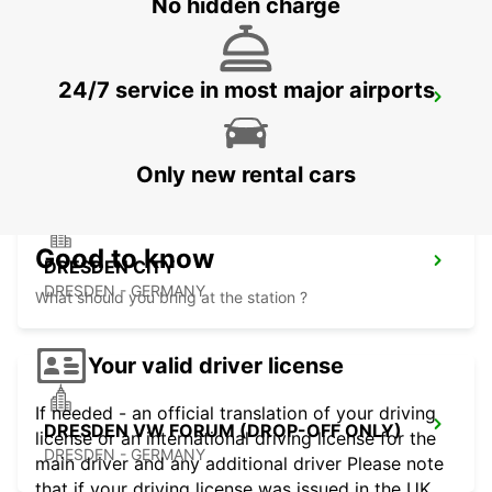
No hidden charge
24/7 service in most major airports
DRESDEN MAIN STATION
DRESDEN - GERMANY
Only new rental cars
Good to know
DRESDEN CITY
DRESDEN - GERMANY
What should you bring at the station ?
Your valid driver license
If needed - an official translation of your driving
DRESDEN VW FORUM (DROP-OFF ONLY)
license or an international driving license for the
DRESDEN - GERMANY
main driver and any additional driver Please note
that if your driving license was issued in the UK,