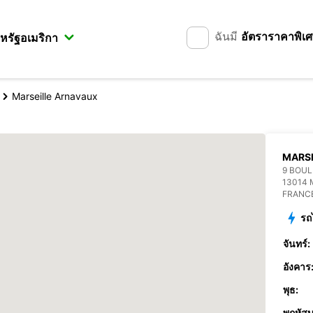
ฉันมี
อัตราราคาพิเ
Marseille Arnavaux
MARS
9 BOUL
13014 
FRANC
รถ
จันทร์:
อังคาร
พุธ:
พฤหัสบ