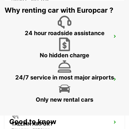
VANTAA - FINLAND
Why renting car with Europcar ?
24 hour roadside assistance
VANTAA VOLKSWAGEN CENTER
VANTAA - FINLAND
No hidden charge
24/7 service in most major airports
HELSINKI INTERNATIONAL AIRPORT
VANTAA - FINLAND
Only new rental cars
Good to know
TALLINN AIRPORT