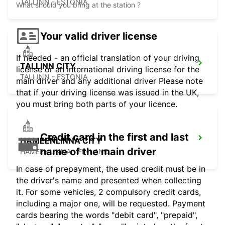
TALLINN - ESTONIA
What should you bring at the station ?
Your valid driver license
If needed - an official translation of your driving
TALLINN CITY
license or an international driving license for the
TALLINN - ESTONIA
main driver and any additional driver Please note
that if your driving license was issued in the UK,
you must bring both parts of your licence.
Credit card in the first and last
HAMEENLINNA CITY
name of the main driver
HÄMEENLINNA - FINLAND
In case of prepayment, the used credit must be in
the driver's name and presented when collecting
it. For some vehicles, 2 compulsory credit cards,
including a major one, will be requested. Payment
cards bearing the words "debit card", "prepaid",