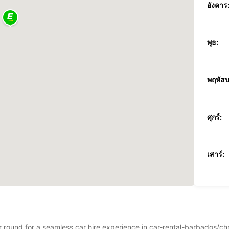
อังคาร
พุธ:
พฤหัสบ
ศุกร์:
เสาร์:
อาทิตย์
ar round for a seamless car hire experience in car-rental-barbados/ch
*มีค่าใช