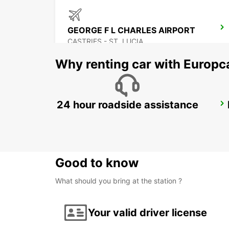
GEORGE F L CHARLES AIRPORT
CASTRIES - ST. LUCIA
Why renting car with Europc
24 hour roadside assistance
ANR ROBINSON INTERNATIONAL AIRPORT
CROWN POINT - TRINIDAD AND TOBAGO
Good to know
What should you bring at the station ?
Your valid driver license