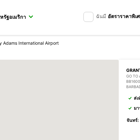
ฉันมี
อัตราราคาพิเ
y Adams International Airport
GRANT
GO TO 
BB160
BARBA
ส่ง
มา
จันทร์: