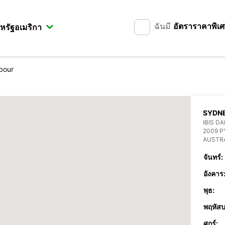
ฉันมี
อัตราราคาพิเ
bour
SYDN
IBIS D
2009 
AUSTR
จันทร์:
อังคาร
พุธ:
พฤหัสบ
ศุกร์: