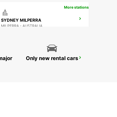
More stations
SYDNEY MILPERRA
MILPERRA - AUSTRALIA
major
Only new rental cars
GOSFORD LISAROW
GOSFORD - AUSTRALIA