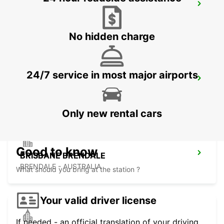
BRISBANE BURPENGARY
BURPENGARY - AUSTRALIA
No hidden charge
24/7 service in most major airports
BRISBANE KIPPA RING
KIPPA RING - AUSTRALIA
Only new rental cars
Good to know
BRISBANE BRENDALE
BRENDALE - AUSTRALIA
What should you bring at the station ?
Your valid driver license
If needed - an official translation of your driving