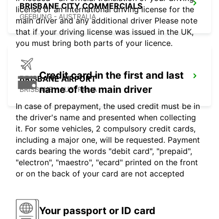
BRISBANE CITY COMMERCIALS
license or an international driving license for the
GEEBUNG - AUSTRALIA
main driver and any additional driver Please note
that if your driving license was issued in the UK,
you must bring both parts of your licence.
Credit card in the first and last
BRISBANE AIRPORT
name of the main driver
BRISBANE - AUSTRALIA
In case of prepayment, the used credit must be in
the driver's name and presented when collecting
it. For some vehicles, 2 compulsory credit cards,
including a major one, will be requested. Payment
cards bearing the words "debit card", "prepaid",
"electron", "maestro", "ecard" printed on the front
or on the back of your card are not accepted
Your passport or ID card