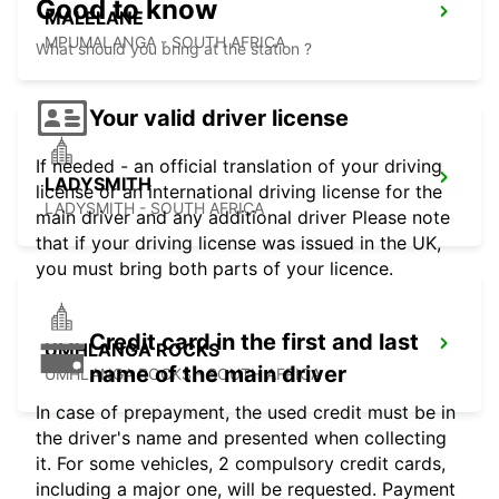
Good to know
MALELANE
MPUMALANGA - SOUTH AFRICA
What should you bring at the station ?
Your valid driver license
If needed - an official translation of your driving
LADYSMITH
license or an international driving license for the
LADYSMITH - SOUTH AFRICA
main driver and any additional driver Please note
that if your driving license was issued in the UK,
you must bring both parts of your licence.
Credit card in the first and last
UMHLANGA ROCKS
name of the main driver
UMHLANGA ROCKS - SOUTH AFRICA
In case of prepayment, the used credit must be in
the driver's name and presented when collecting
it. For some vehicles, 2 compulsory credit cards,
including a major one, will be requested. Payment