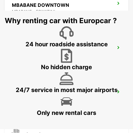
MBABANE DOWNTOWN
MBABANE - ESWATINI
Why renting car with Europcar ?
24 hour roadside assistance
NEWCASTLE
NEWCASTLE - SOUTH AFRICA
No hidden charge
24/7 service in most major airports
DURBAN AIRPORT
DURBAN - SOUTH AFRICA
Only new rental cars