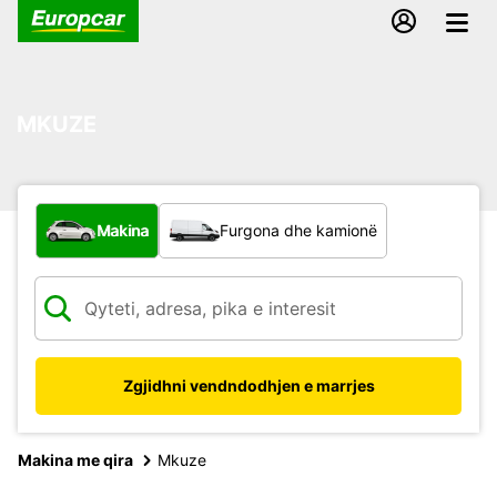
MKUZE
Çfarë lloj automjeti?
Makina
Furgona dhe kamionë
Zgjidhni vendndodhjen e marrjes
Makina me qira
Mkuze