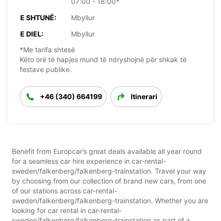
07:00 - 18:00*
E SHTUNË:
Mbyllur
E DIEL:
Mbyllur
*Me tarifa shtesë
Këto orë të hapjes mund të ndryshojnë për shkak të
festave publike.
+46 (340) 664199
Itinerari
Benefit from Europcar’s great deals available all year round
for a seamless car hire experience in car-rental-
sweden/falkenberg/falkenberg-trainstation. Travel your way
by choosing from our collection of brand new cars, from one
of our stations across car-rental-
sweden/falkenberg/falkenberg-trainstation. Whether you are
looking for car rental in car-rental-
sweden/falkenberg/falkenberg-trainstation as part of a