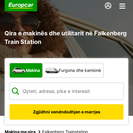
Qira e makinës dhe utilitarit në Falkenberg
Train Station
Çfarë lloj automjeti?
Makina
Furgona dhe kamionë
Zgjidhni vendndodhjen e marrjes
Makina me qira
Falkenberg Trainstation