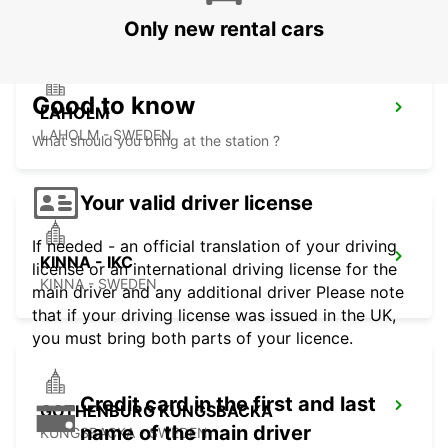
Only new rental cars
Good to know
LAHOLM
LAHOLM - SWEDEN
What should you bring at the station ?
Your valid driver license
If needed - an official translation of your driving
KINNA - IKC
license or an international driving license for the
KINNA - SWEDEN
main driver and any additional driver Please note
that if your driving license was issued in the UK,
you must bring both parts of your licence.
Credit card in the first and last
GOTHENBURG KUNGSBACKA
name of the main driver
KUNGSBACKA - SWEDEN