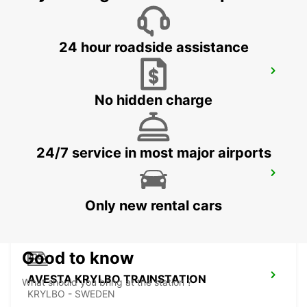
24 hour roadside assistance
LUDVIKA
LUDVIKA - SWEDEN
No hidden charge
24/7 service in most major airports
AVESTA BILMETRO
AVESTA - SWEDEN
Only new rental cars
Good to know
AVESTA KRYLBO TRAINSTATION
What should you bring at the station ?
KRYLBO - SWEDEN