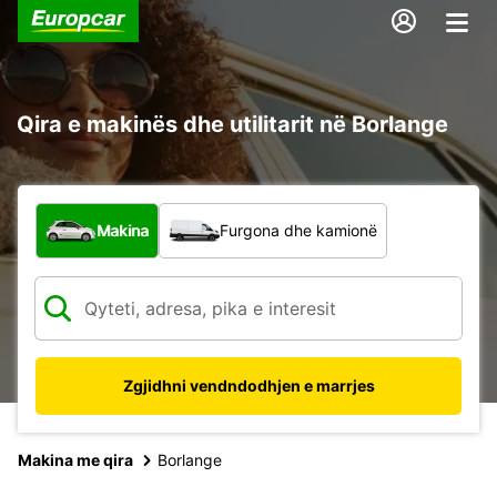
Qira e makinës dhe utilitarit në Borlange
Çfarë lloj automjeti?
Makina
Furgona dhe kamionë
Zgjidhni vendndodhjen e marrjes
Makina me qira
Borlange