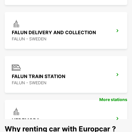
FALUN DELIVERY AND COLLECTION
FALUN - SWEDEN
FALUN TRAIN STATION
FALUN - SWEDEN
More stations
HEDEMORA
HEDEMORA - SWEDEN
Why renting car with Europcar ?