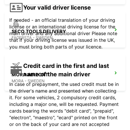
Your valid driver license
If needed - an official translation of your driving
license or an international driving license for the
SECO TOOLS DELIVERY
main driver and any additional driver Please note
FAGERSTA - SWEDEN
that if your driving license was issued in the UK,
you must bring both parts of your licence.
Credit card in the first and last
name of the main driver
MORA AIRPORT
MORA - SWEDEN
In case of prepayment, the used credit must be in
the driver's name and presented when collecting
it. For some vehicles, 2 compulsory credit cards,
including a major one, will be requested. Payment
cards bearing the words "debit card", "prepaid",
"electron", "maestro", "ecard" printed on the front
or on the back of your card are not accepted