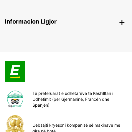
Informacion Ligjor
Të preferuarat e udhëtarëve të Këshilltari i
Udhëtimit (për Gjermaninë, Francën dhe
Spanjën)
Uebsajti kryesor i kompanisë së makinave me
qira në botë