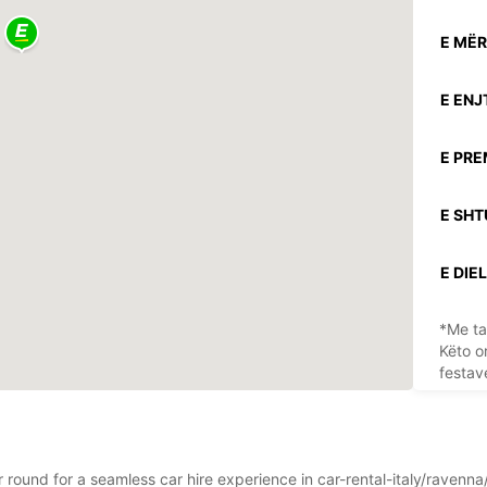
E MËR
E ENJ
E PRE
E SHT
E DIEL
*Me ta
Këto o
festav
ar round for a seamless car hire experience in car-rental-italy/raven