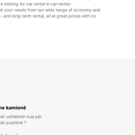
Itinerari
looking for car rental in car-rental-
o suit your needs from our wide range of economy and
- and long-term rental, all at great prices with no
he kamionë
ër udhëtimin tuaj për
për pushime ?