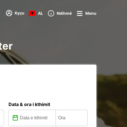
Kyçu
AL
Ndihmë
Menu
ter
Data & ora i kthimit