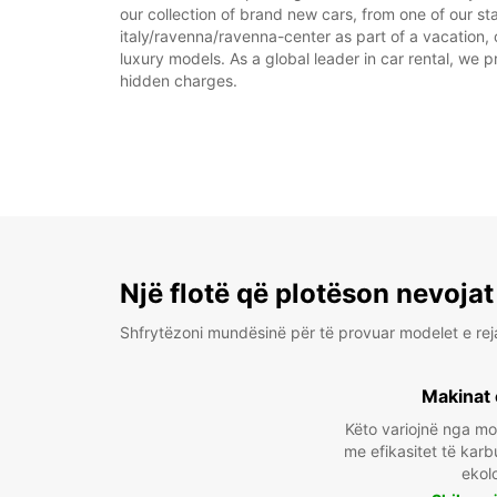
our collection of brand new cars, from one of our sta
italy/ravenna/ravenna-center as part of a vacation, 
luxury models. As a global leader in car rental, we pr
hidden charges.
Një flotë që plotëson nevojat
Shfrytëzoni mundësinë për të provuar modelet e rej
Makinat 
Këto variojnë nga m
me efikasitet të karb
ekol