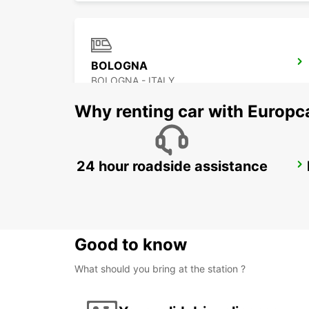
BOLOGNA
BOLOGNA - ITALY
Why renting car with Europc
24 hour roadside assistance
FLORENCE NOVOLI
FIRENZE - ITALY
Good to know
What should you bring at the station ?