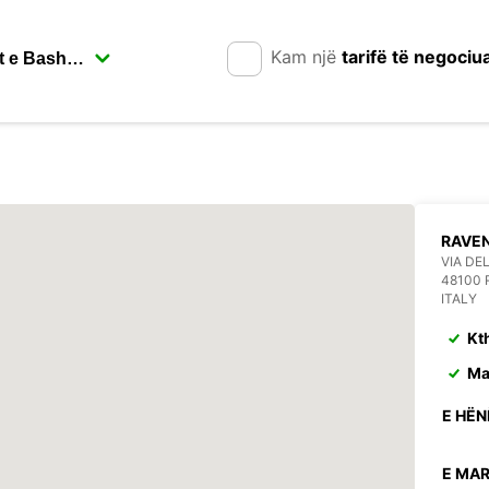
Kam një
tarifë të negociu
RAVE
VIA DEL
48100
ITALY
Kt
Ma
E HËN
E MAR