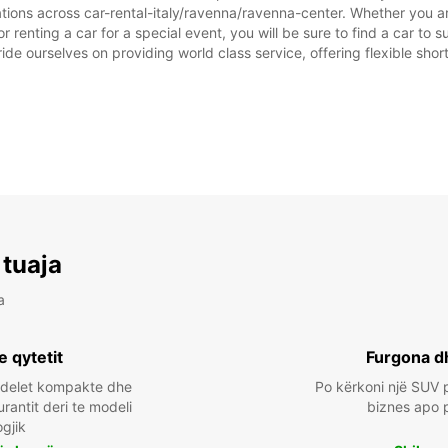
tions across car-rental-italy/ravenna/ravenna-center. Whether you are 
or renting a car for a special event, you will be sure to find a car t
ide ourselves on providing world class service, offering flexible short
 tuaja
a
e qytetit
Furgona d
odelet kompakte dhe
Po kërkoni një SUV p
urantit deri te modeli
biznes apo 
ogjik