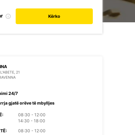
ar
Kërko
NNA
L'ABETE, 21
 RAVENNA
himi 24/7
rrja gjatë orëve të mbylljes
Ë:
08:30 - 12:00
14:30 - 18:00
TË:
08:30 - 12:00