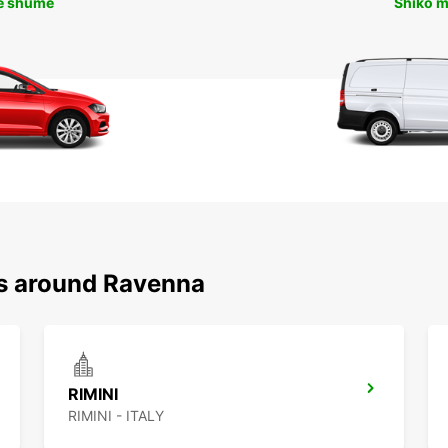
ë shumë
Shiko 
ns around Ravenna
RIMINI
RIMINI - ITALY