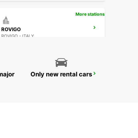
More stations
ROVIGO
ROVIGO - ITALY
major
Only new rental cars
FLORENCE AIRPORT
FIRENZE - ITALY