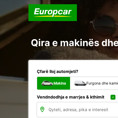
Qira e makinës dhe
Çfarë lloj automjeti?
Makina
Furgona dhe kami
Vendndodhja e marrjes & kthimit