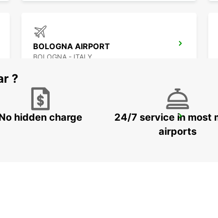
BOLOGNA AIRPORT
BOLOGNA - ITALY
ar ?
No hidden charge
24/7 service in most 
FLORENCE CITY CENTER
FIRENZE - ITALY
airports