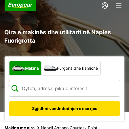
Qira e makinës dhe utilitarit në Naples
Fuorigrotta
Çfarë lloj automjeti?
Makina
Furgona dhe kamionë
Zgjidhni vendndodhjen e marrjes
Makina me qira
Napoli Agnano Courtesy Point