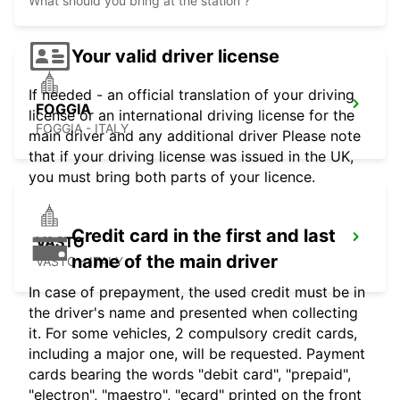
What should you bring at the station ?
Your valid driver license
If needed - an official translation of your driving
FOGGIA
license or an international driving license for the
FOGGIA - ITALY
main driver and any additional driver Please note
that if your driving license was issued in the UK,
you must bring both parts of your licence.
Credit card in the first and last
VASTO
name of the main driver
VASTO - ITALY
In case of prepayment, the used credit must be in
the driver's name and presented when collecting
it. For some vehicles, 2 compulsory credit cards,
including a major one, will be requested. Payment
cards bearing the words "debit card", "prepaid",
"electron", "maestro", "ecard" printed on the front