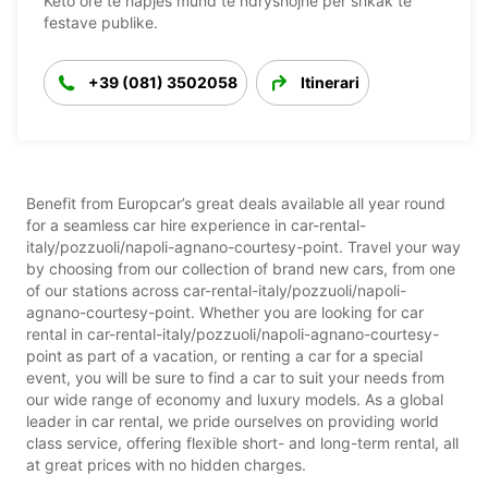
Këto orë të hapjes mund të ndryshojnë për shkak të
festave publike.
+39 (081) 3502058
Itinerari
Benefit from Europcar’s great deals available all year round
for a seamless car hire experience in car-rental-
italy/pozzuoli/napoli-agnano-courtesy-point. Travel your way
by choosing from our collection of brand new cars, from one
of our stations across car-rental-italy/pozzuoli/napoli-
agnano-courtesy-point. Whether you are looking for car
rental in car-rental-italy/pozzuoli/napoli-agnano-courtesy-
point as part of a vacation, or renting a car for a special
event, you will be sure to find a car to suit your needs from
our wide range of economy and luxury models. As a global
leader in car rental, we pride ourselves on providing world
class service, offering flexible short- and long-term rental, all
at great prices with no hidden charges.