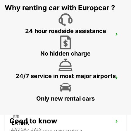
Why renting car with Europcar ?
24 hour roadside assistance
SALERNO
SALERNO - ITALY
No hidden charge
24/7 service in most major airports
AVELLINO
AVELLINO - ITALY
Only new rental cars
Good to know
LATINA
LATINA - ITALY