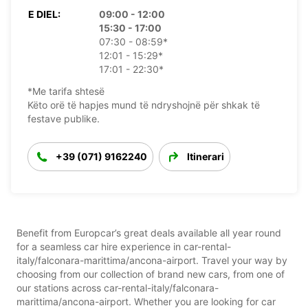
E DIEL:
09:00 - 12:00
15:30 - 17:00
07:30 - 08:59*
12:01 - 15:29*
17:01 - 22:30*
*Me tarifa shtesë
Këto orë të hapjes mund të ndryshojnë për shkak të
festave publike.
+39 (071) 9162240
Itinerari
Benefit from Europcar’s great deals available all year round
for a seamless car hire experience in car-rental-
italy/falconara-marittima/ancona-airport. Travel your way by
choosing from our collection of brand new cars, from one of
our stations across car-rental-italy/falconara-
marittima/ancona-airport. Whether you are looking for car