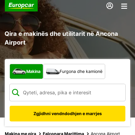
Qira e makinës dhe utilitarit në Ancona
Airport
Çfarë lloj automjeti?
Makina
Furgona dhe kamionë
Zgjidhni vendndodhjen e marrjes
Makina me qira
Falconara Marittima
Ancona Airport