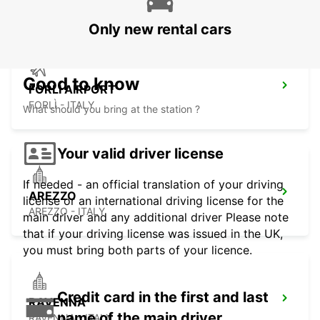
Only new rental cars
Good to know
FORLI AIRPORT
FORLÌ - ITALY
What should you bring at the station ?
Your valid driver license
If needed - an official translation of your driving
AREZZO
license or an international driving license for the
AREZZO - ITALY
main driver and any additional driver Please note
that if your driving license was issued in the UK,
you must bring both parts of your licence.
Credit card in the first and last
RAVENNA
name of the main driver
RAVENNA - ITALY