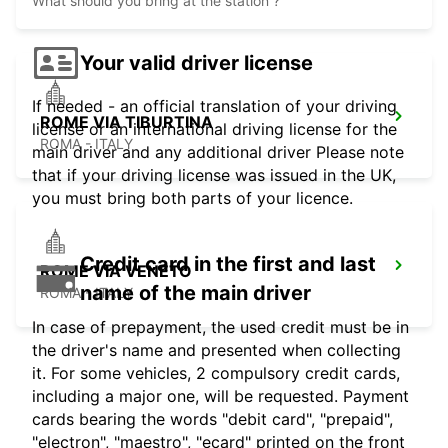
What should you bring at the station ?
Your valid driver license
If needed - an official translation of your driving
ROME VIA TIBURTINA
license or an international driving license for the
ROMA - ITALY
main driver and any additional driver Please note
that if your driving license was issued in the UK,
you must bring both parts of your licence.
Credit card in the first and last
ROME VIA VENETO
name of the main driver
ROMA - ITALY
In case of prepayment, the used credit must be in
the driver's name and presented when collecting
it. For some vehicles, 2 compulsory credit cards,
including a major one, will be requested. Payment
cards bearing the words "debit card", "prepaid",
"electron", "maestro", "ecard" printed on the front