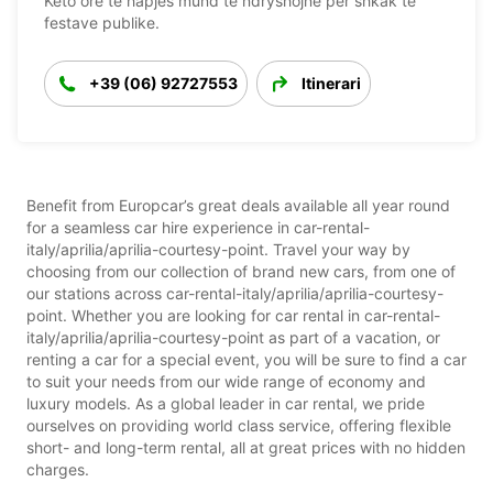
Këto orë të hapjes mund të ndryshojnë për shkak të
festave publike.
+39 (06) 92727553
Itinerari
Benefit from Europcar’s great deals available all year round
for a seamless car hire experience in car-rental-
italy/aprilia/aprilia-courtesy-point. Travel your way by
choosing from our collection of brand new cars, from one of
our stations across car-rental-italy/aprilia/aprilia-courtesy-
point. Whether you are looking for car rental in car-rental-
italy/aprilia/aprilia-courtesy-point as part of a vacation, or
renting a car for a special event, you will be sure to find a car
to suit your needs from our wide range of economy and
luxury models. As a global leader in car rental, we pride
ourselves on providing world class service, offering flexible
short- and long-term rental, all at great prices with no hidden
charges.