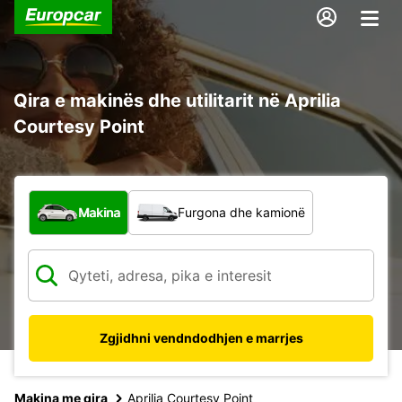
Qira e makinës dhe utilitarit në Aprilia
Courtesy Point
Çfarë lloj automjeti?
Makina
Furgona dhe kamionë
Zgjidhni vendndodhjen e marrjes
Makina me qira
Aprilia Courtesy Point