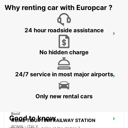
Why renting car with Europcar ?
24 hour roadside assistance
ROME EUR PIAZZA VIVONA
ROMA - ITALY
No hidden charge
24/7 service in most major airports
ROME TERMINI RAILWAY STATION
ROMA - ITALY
Only new rental cars
Good to know
ROME TIBURTINA RAILWAY STATION
ROMA - ITALY