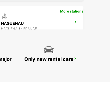
More stations
HAGUENAU
HAGUENAU - FRANCE
major
Only new rental cars
SAVERNE
SAVERNE - FRANCE