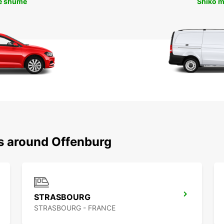
ë shumë
Shiko 
ns around Offenburg
STRASBOURG
STRASBOURG - FRANCE