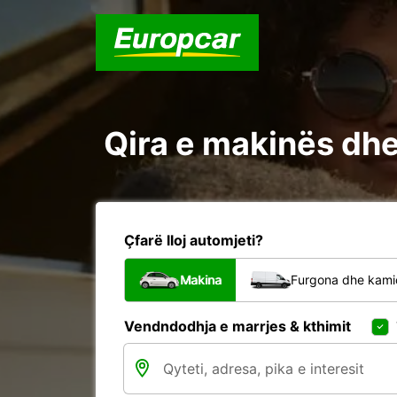
Qira e makinës dhe
Çfarë lloj automjeti?
Makina
Furgona dhe kami
Vendndodhja e marrjes & kthimit