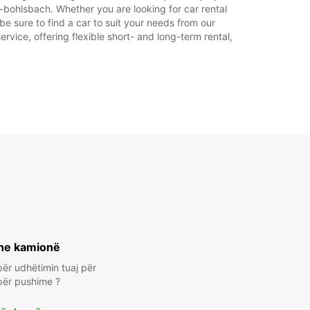
-bohlsbach. Whether you are looking for car rental
be sure to find a car to suit your needs from our
rvice, offering flexible short- and long-term rental,
he kamionë
ër udhëtimin tuaj për
për pushime ?