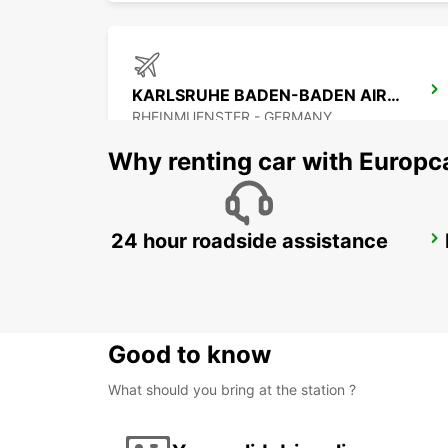
KARLSRUHE BADEN-BADEN AIRPORT
RHEINMUENSTER - GERMANY
Why renting car with Europc
24 hour roadside assistance
RASTATT MERCEDES-BENZ FORUM (DROP-OFF ONLY)
RASTATT - GERMANY
Good to know
What should you bring at the station ?