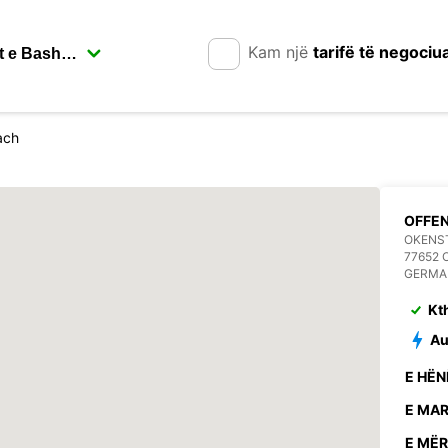
Kam një
tarifë të negociu
ach
OFFE
OKENST
77652
GERMA
Kt
Au
E HËN
E MAR
E MËR