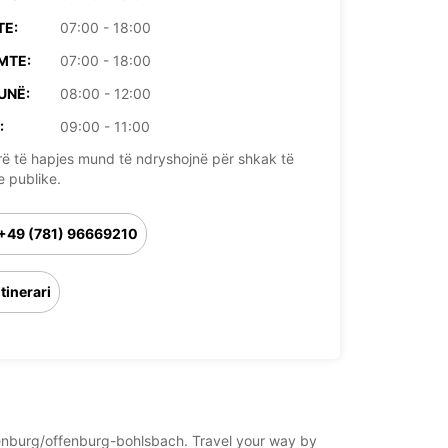
TE:
07:00 - 18:00
MTE:
07:00 - 18:00
UNË:
08:00 - 12:00
:
09:00 - 11:00
rë të hapjes mund të ndryshojnë për shkak të
e publike.
+49 (781) 96669210
Itinerari
ffenburg/offenburg-bohlsbach. Travel your way by