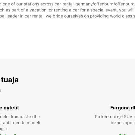
m one of our stations across car-rental-germany/offenburg/offenburg
as part of a vacation, or renting a car for a special event, you will 
 leader in car rental, we pride ourselves on providing world class se
 tuaja
a
e qytetit
Furgona d
odelet kompakte dhe
Po kërkoni një SUV p
urantit deri te modeli
biznes apo 
ogjik