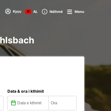
Kyçu
AL
Ndihmë
Menu
ohlsbach
Data & ora i kthimit