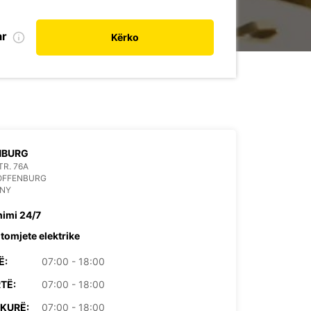
ar
Kërko
NBURG
R. 76A
 OFFENBURG
NY
himi 24/7
tomjete elektrike
Ë:
07:00 - 18:00
TË:
07:00 - 18:00
KURË:
07:00 - 18:00