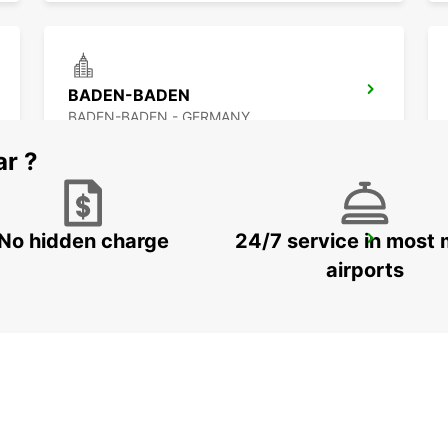
BADEN-BADEN
BADEN-BADEN - GERMANY
ar ?
No hidden charge
24/7 service in most 
RASTATT
RASTATT - GERMANY
airports