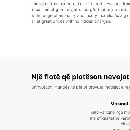
choosing from our collection of brand new cars, fro
in car-rental-germany/offenburg/offenburg-bohlsbach 
wide range of economy and luxury models. As a global
all at great prices with no hidden charges.
Një flotë që plotëson nevojat
Shfrytëzoni mundësinë për të provuar modelet e rej
Makinat 
Këto variojnë nga m
me efikasitet të karb
ekol