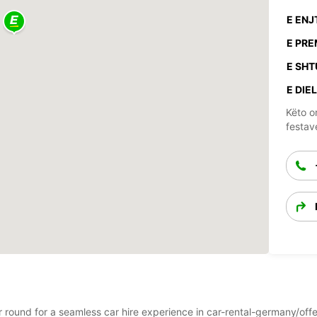
E ENJ
E PRE
E SHT
E DIEL
Këto o
festav
ear round for a seamless car hire experience in car-rental-germany/o