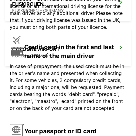
EUSKIRCHEN
license or an international driving license for the
EUSKIRCHEN - GERMANY
main driver and any additional driver Please note
that if your driving license was issued in the UK,
you must bring both parts of your licence.
Credit card in the first and last
COLOGNE AIRPORT
name of the main driver
KOELN - GERMANY
In case of prepayment, the used credit must be in
the driver's name and presented when collecting
it. For some vehicles, 2 compulsory credit cards,
including a major one, will be requested. Payment
cards bearing the words "debit card", "prepaid",
"electron", "maestro", "ecard" printed on the front
or on the back of your card are not accepted
Your passport or ID card