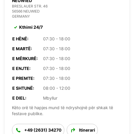
NEUWIED
BRESLAUER STR. 46
56566 NEUWIED
GERMANY
Kthimi 24/7
E HËNË:
07:30 - 18:00
E MARTË:
07:30 - 18:00
E MËRKURË:
07:30 - 18:00
E ENJTE:
07:30 - 18:00
E PREMTE:
07:30 - 18:00
E SHTUNË:
08:00 - 12:00
E DIEL:
Mbyllur
Këto orë të hapjes mund të ndryshojnë për shkak të
festave publike.
+49 (2631) 34270
Itinerari