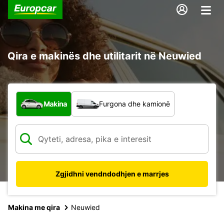
Qira e makinës dhe utilitarit në Neuwied
Çfarë lloj automjeti?
Makina
Furgona dhe kamionë
Zgjidhni vendndodhjen e marrjes
Makina me qira
Neuwied