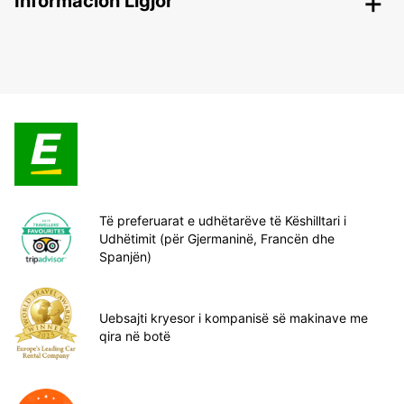
Informacion Ligjor
Të preferuarat e udhëtarëve të Këshilltari i
Udhëtimit (për Gjermaninë, Francën dhe
Spanjën)
Uebsajti kryesor i kompanisë së makinave me
qira në botë