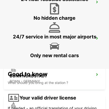
DIEZ
DIEZ/LAHN - GERMANY
No hidden charge
24/7 service in most major airports
SANKT AUGUSTIN
SANKT AUGUSTIN - GERMANY
Only new rental cars
Good to know
BONN NORDSTADT
BONN - GERMANY
What should you bring at the station ?
Your valid driver license
If needed - an official translation of your driving