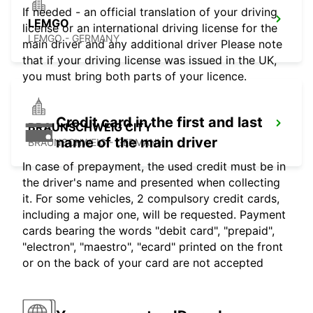
If needed - an official translation of your driving
LEMGO
license or an international driving license for the
LEMGO - GERMANY
main driver and any additional driver Please note
that if your driving license was issued in the UK,
you must bring both parts of your licence.
Credit card in the first and last
BRAUNSCHWEIG CITY
name of the main driver
BRAUNSCHWEIG - GERMANY
In case of prepayment, the used credit must be in
the driver's name and presented when collecting
it. For some vehicles, 2 compulsory credit cards,
including a major one, will be requested. Payment
cards bearing the words "debit card", "prepaid",
"electron", "maestro", "ecard" printed on the front
or on the back of your card are not accepted