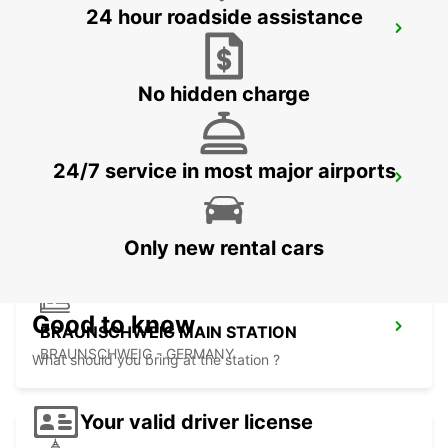
24 hour roadside assistance
SALZGITTER
SALZGITTER - GERMANY
No hidden charge
24/7 service in most major airports
PADERBORN
PADERBORN - GERMANY
Only new rental cars
Good to know
BRAUNSCHWEIG MAIN STATION
BRAUNSCHWEIG - GERMANY
What should you bring at the station ?
Your valid driver license