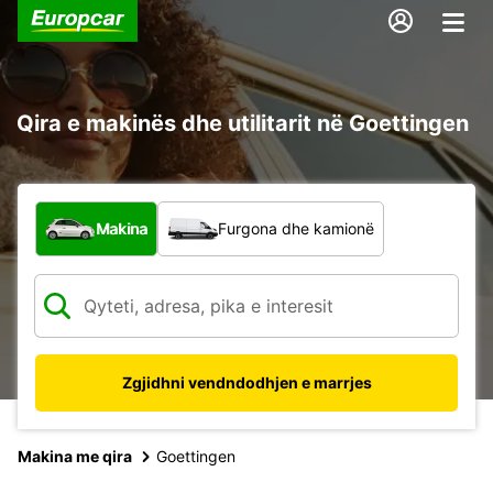
Qira e makinës dhe utilitarit në Goettingen
Çfarë lloj automjeti?
Makina
Furgona dhe kamionë
Zgjidhni vendndodhjen e marrjes
Makina me qira
Goettingen