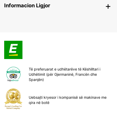
Informacion Ligjor
Të preferuarat e udhëtarëve të Këshilltari i
Udhëtimit (për Gjermaninë, Francën dhe
Spanjën)
Uebsajti kryesor i kompanisë së makinave me
qira në botë