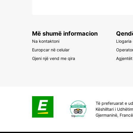
Më shumë informacion
Qendë
Na kontaktoni
Llogaria
Europcar në celular
Operator
Gjeni një vend me qira
Agjentët
Të preferuarat e u
Këshilltari i Udhëtim
Gjermaninë, Franc