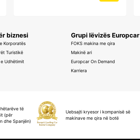
r biznesi
Grupi lëvizës Europcar
 e Korporatës
FOKS makina me qira
ët Turistikë
Makinë ari
 e Udhëtimit
Europcar On Demand
Karriera
dhëtarëve të
Uebsajti kryesor i kompanisë së
it (për
makinave me qira në botë
ën dhe Spanjën)