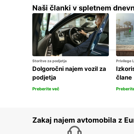
Naši članki v spletnem dnevn
UPPLANDS VASBY
UPPLANDS VASBY - SWEDEN
Storitve za podjetja
Privilege
Dolgoročni najem vozil za
Izkori
podjetja
člane
Preberite več
Preberit
Zakaj najem avtomobila z Eu