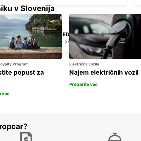
iku v Slovenija
STOCKHOLM BREDDEN
UPPLANDS VASBY - SWEDEN
 Loyalty Program
Električna vozila
stite popust za
Najem električnih vozil
Preberite več
e več
ropcar?