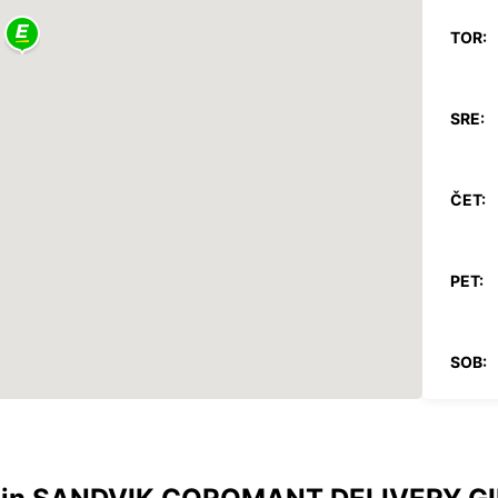
TOR:
SRE:
ČET:
PET:
SOB:
NED:
*Z dop