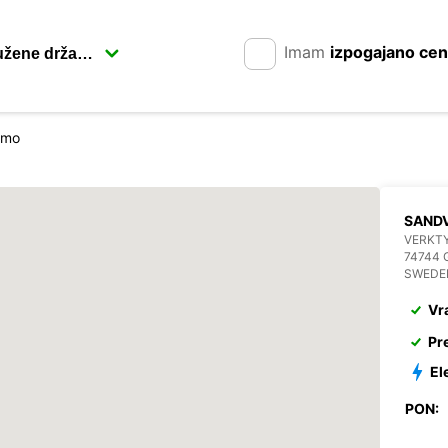
Imam
izpogajano ce
imo
SANDV
VERKT
74744 
SWEDE
Vr
Pr
El
PON: