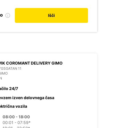
no
Išči
IK COROMANT DELIVERY GIMO
YGSGATAN 11
GIMO
N
ačilo 24/7
evzem izven delovnega časa
ektrična vozila
08:00 - 18:00
00:01 - 07:59*