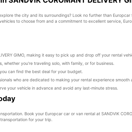
al in SANDVIK COROMANT DELIVERY GI
Veljav
prazni
 explore the city and its surroundings? Look no further than Europca
cles to choose from and a commitment to excellent service, Europc
RY GIMO, making it easy to pick up and drop off your rental vehi
, whether you're traveling solo, with family, or for business.
 you can find the best deal for your budget.
sionals who are dedicated to making your rental experience smooth 
rve your vehicle in advance and avoid any last-minute stress.
Today
r transportation. Book your Europcar car or van rental at SANDVIK
ransportation for your trip.