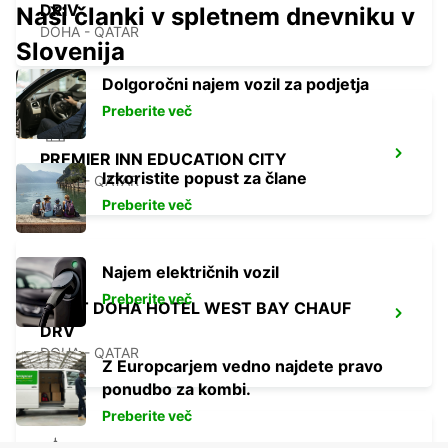
DRIV
Naši članki v spletnem dnevniku v
DOHA - QATAR
Slovenija
Dolgoročni najem vozil za podjetja
Preberite več
PREMIER INN EDUCATION CITY
Izkoristite popust za člane
DOHA - QATAR
Preberite več
Najem električnih vozil
Preberite več
DUSIT DOHA HOTEL WEST BAY CHAUF
DRV
DOHA - QATAR
Z Europcarjem vedno najdete pravo
ponudbo za kombi.
Preberite več