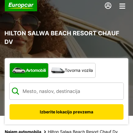
HILTON SALWA BEACH RESORT CHAUF
DV
Katera vrsta vozila?
Avtomobili
Tovorna vozila
Izberite lokacijo prevzema
Najem avtomobila
Hilton Salwa Beach Resort Chauf Dv