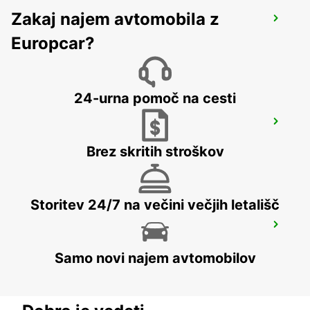
Zakaj najem avtomobila z
DUSIT DOHA HOTEL WEST BAY
DOHA - QATAR
Europcar?
24-urna pomoč na cesti
DOHA AIRPORT
DOHA - QATAR
Brez skritih stroškov
Storitev 24/7 na večini večjih letališč
DOHA AIRPORT CHAUFFEUR DRIVE
DOHA - QATAR
Samo novi najem avtomobilov