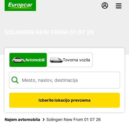
SOLINGEN NEW FROM 01 07 26
Katera vrsta vozila?
Avtomobili
Tovorna vozila
Izberite lokacijo prevzema
Najem avtomobila
Solingen New From 01 07 26