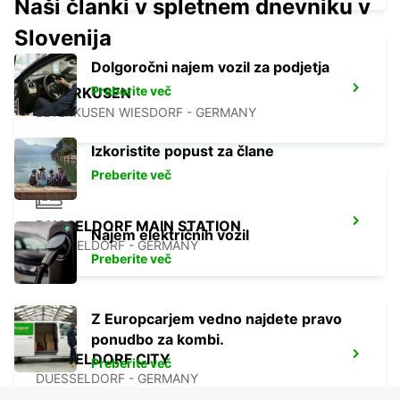
Naši članki v spletnem dnevniku v
Slovenija
Dolgoročni najem vozil za podjetja
Preberite več
LEVERKUSEN
LEVERKUSEN WIESDORF - GERMANY
Izkoristite popust za člane
Preberite več
DUSSELDORF MAIN STATION
Najem električnih vozil
DUESSELDORF - GERMANY
Preberite več
Z Europcarjem vedno najdete pravo
ponudbo za kombi.
DUSSELDORF CITY
Preberite več
DUESSELDORF - GERMANY