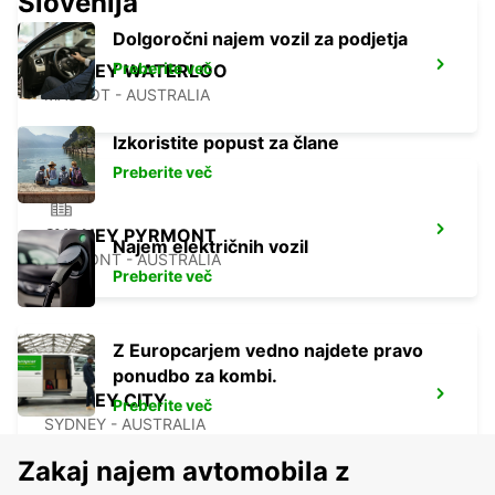
Slovenija
Dolgoročni najem vozil za podjetja
Preberite več
SYDNEY WATERLOO
MASCOT - AUSTRALIA
Izkoristite popust za člane
Preberite več
SYDNEY PYRMONT
Najem električnih vozil
PYRMONT - AUSTRALIA
Preberite več
Z Europcarjem vedno najdete pravo
ponudbo za kombi.
SYDNEY CITY
Preberite več
SYDNEY - AUSTRALIA
Zakaj najem avtomobila z