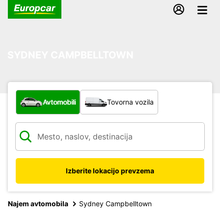
SYDNEY CAMPBELLTOWN
Katera vrsta vozila?
Avtomobili
Tovorna vozila
Izberite lokacijo prevzema
Najem avtomobila
Sydney Campbelltown