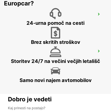
Europcar?
SYDNEY ARTARMON
ARTARMON - AUSTRALIA
24-urna pomoč na cesti
Brez skritih stroškov
WOLLONGONG *NEW*
PORT KEMBLA - AUSTRALIA
Storitev 24/7 na večini večjih letališč
Samo novi najem avtomobilov
Dobro je vedeti
Kaj prinesti na postajo?