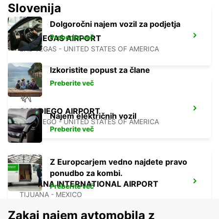
Slovenija
Dolgoročni najem vozil za podjetja
Preberite več
LAS VEGAS AIRPORT
LAS VEGAS - UNITED STATES OF AMERICA
Izkoristite popust za člane
Preberite več
SAN DIEGO AIRPORT
Najem električnih vozil
SAN DIEGO - UNITED STATES OF AMERICA
Preberite več
Z Europcarjem vedno najdete pravo
ponudbo za kombi.
TIJUANA INTERNATIONAL AIRPORT
Preberite več
TIJUANA - MEXICO
Zakaj najem avtomobila z