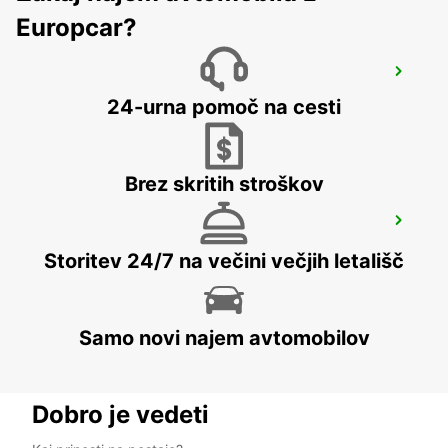
Europcar?
MEXICALI DOWNTOWN
MEXICALI - MEXICO
24-urna pomoč na cesti
Brez skritih stroškov
MEXICALI AIRPORT
MEXICALI - MEXICO
Storitev 24/7 na večini večjih letališč
Samo novi najem avtomobilov
Dobro je vedeti