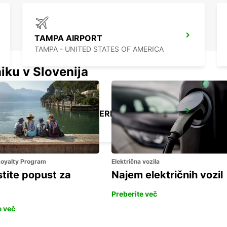
TAMPA AIRPORT
TAMPA - UNITED STATES OF AMERICA
iku v Slovenija
CANCUN C MUJERES TRS CO
CANCUN - MEXICO
 Loyalty Program
Električna vozila
stite popust za
Najem električnih vozil
Preberite več
e več