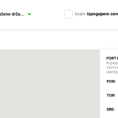
Imam
izpogajano ce
FORT 
PLEASE
33315
UNITED
PON:
TOR:
SRE: