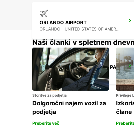
ORLANDO AIRPORT
ORLANDO - UNITED STATES OF AMERICA
Naši članki v spletnem dnevn
CANCUN C MUJERES GRAND PALLADIUM
CANCUN - MEXICO
Storitve za podjetja
Privilege
Dolgoročni najem vozil za
Izkori
podjetja
člane
Preberite več
Preberit