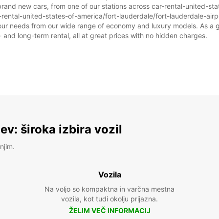
brand new cars, from one of our stations across car-rental-united-sta
r-rental-united-states-of-america/fort-lauderdale/fort-lauderdale-airpo
t your needs from our wide range of economy and luxury models. As a gl
t- and long-term rental, all at great prices with no hidden charges.
v: široka izbira vozil
njim.
Vozila
Na voljo so kompaktna in varčna mestna
vozila, kot tudi okolju prijazna.
ŽELIM VEČ INFORMACIJ