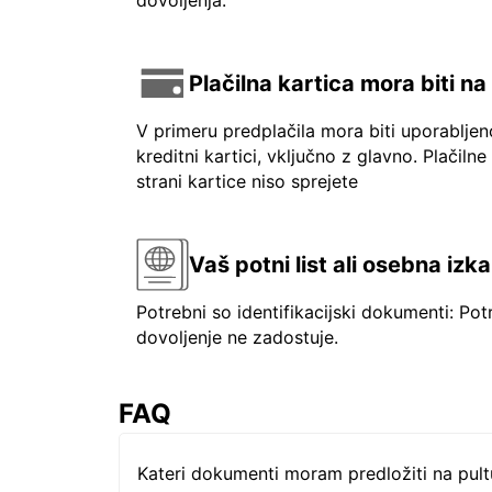
dovoljenja.
Plačilna kartica mora biti n
V primeru predplačila mora biti uporablje
kreditni kartici, vključno z glavno. Plačilne
strani kartice niso sprejete
Vaš potni list ali osebna izk
Potrebni so identifikacijski dokumenti: Pot
dovoljenje ne zadostuje.
FAQ
Kateri dokumenti moram predložiti na pul