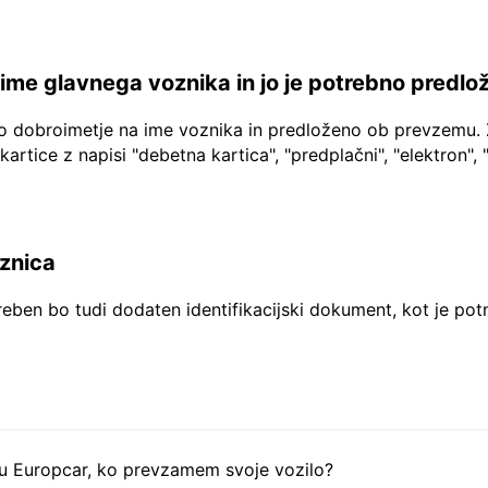
a ime glavnega voznika in jo je potrebno predlo
no dobroimetje na ime voznika in predloženo ob prevzemu. 
 kartice z napisi "debetna kartica", "predplačni", "elektron", 
aznica
reben bo tudi dodaten identifikacijski dokument, kot je pot
tu Europcar, ko prevzamem svoje vozilo?