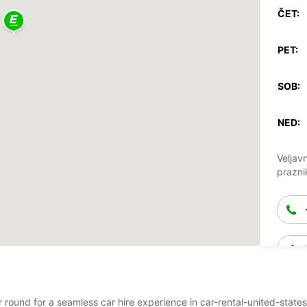
ČET:
PET:
SOB:
NED:
Veljav
prazni
ar round for a seamless car hire experience in car-rental-united-state