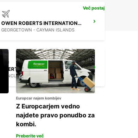
Več postaj
OWEN ROBERTS INTERNATIONAL AIRPORT
GEORGETOWN - CAYMAN ISLANDS
PUERTO JUAREZ
CANCUN QUINTANA ROO - MEXICO
Europcar najem kombijev
Z Europcarjem vedno
najdete pravo ponudbo za
kombi.
Preberite več