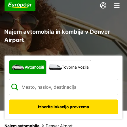
Najem avtomobila in kombija v Denver
Airport
Katera vrsta vozila?
Avtomobili
Tovorna vozila
Izberite lokacijo prevzema
Najem avtomobila
Denver Airport