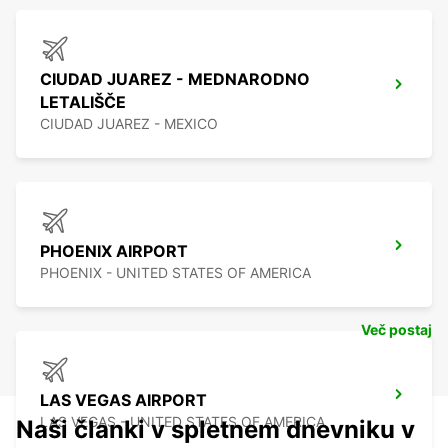
CIUDAD JUAREZ - MEDNARODNO
LETALIŠČE
CIUDAD JUAREZ - MEXICO
PHOENIX AIRPORT
PHOENIX - UNITED STATES OF AMERICA
Več postaj
LAS VEGAS AIRPORT
LAS VEGAS - UNITED STATES OF AMERICA
Naši članki v spletnem dnevniku v