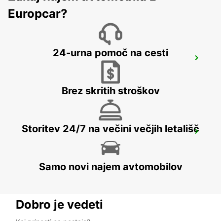
Europcar?
24-urna pomoč na cesti
AUSTIN AIRPORT
AUSTIN - UNITED STATES OF AMERICA
Brez skritih stroškov
Storitev 24/7 na večini večjih letališč
MEXICALI DOWNTOWN
MEXICALI - MEXICO
Samo novi najem avtomobilov
Dobro je vedeti