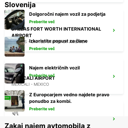
Slovenija
Dolgoročni najem vozil za podjetja
Preberite več
DALLAS FORT WORTH INTERNATIONAL
AIRPORT
Izkoristite popust za člane
DALLAS - UNITED STATES OF AMERICA
Preberite več
Najem električnih vozil
Preberite več
MEXICALI AIRPORT
MEXICALI - MEXICO
Z Europcarjem vedno najdete pravo
ponudbo za kombi.
Preberite več
CHIHUAHUA AIRPORT
Zakaj najem avtomobila z
CHIHUAHUA - MEXICO