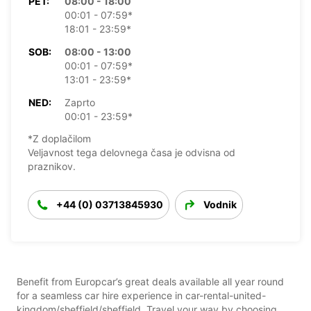
PET:
08:00 - 18:00
00:01 - 07:59*
18:01 - 23:59*
SOB:
08:00 - 13:00
00:01 - 07:59*
13:01 - 23:59*
NED:
Zaprto
00:01 - 23:59*
*Z doplačilom
Veljavnost tega delovnega časa je odvisna od
praznikov.
+44 (0) 03713845930
Vodnik
Benefit from Europcar’s great deals available all year round
for a seamless car hire experience in car-rental-united-
kingdom/sheffield/sheffield. Travel your way by choosing