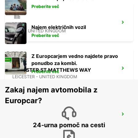
Preberite več
HULL
Najem električnih vozil
HULL - UNITED KINGDOM
Preberite več
Z Europcarjem vedno najdete pravo
ponudbo za kombi.
LEICESTER ST MATTHEWS WAY
Preberite več
LEICESTER - UNITED KINGDOM
Zakaj najem avtomobila z
Europcar?
PRESTON
PRESTON - UNITED KINGDOM
24-urna pomoč na cesti