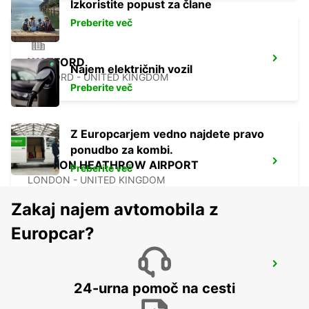
Izkoristite popust za člane
Preberite več
WATFORD
Najem električnih vozil
WATFORD - UNITED KINGDOM
Preberite več
Z Europcarjem vedno najdete pravo
ponudbo za kombi.
LONDON HEATHROW AIRPORT
Preberite več
LONDON - UNITED KINGDOM
Zakaj najem avtomobila z
Europcar?
LUTON AIRPORT
LUTON - UNITED KINGDOM
24-urna pomoč na cesti