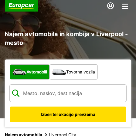
Najem avtomobila in kombija v Liverpool -
mesto
Katera vrsta vozila?
Avtomobili
Tovorna vozila
Izberite lokacijo prevzema
Najem avtomobila
Liverpool City