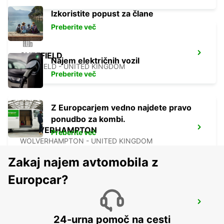
Izkoristite popust za člane
Preberite več
SHEFFIELD
Najem električnih vozil
SHEFFIELD - UNITED KINGDOM
Preberite več
Z Europcarjem vedno najdete pravo
ponudbo za kombi.
WOLVERHAMPTON
Preberite več
WOLVERHAMPTON - UNITED KINGDOM
Zakaj najem avtomobila z
Europcar?
DERBY
DERBY - UNITED KINGDOM
24-urna pomoč na cesti