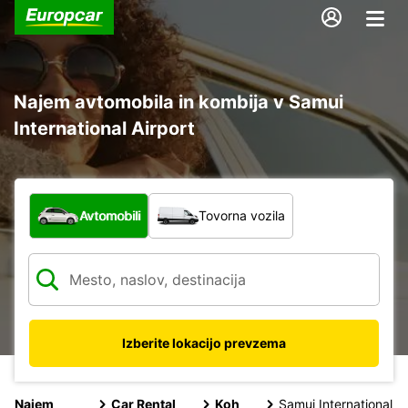
Najem avtomobila in kombija v Samui
International Airport
Katera vrsta vozila?
Avtomobili
Tovorna vozila
Izberite lokacijo prevzema
Najem
Car Rental
Koh
Samui International