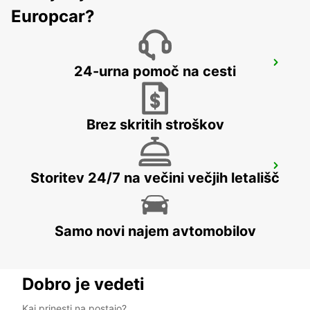
Europcar?
BANGKOK DON MUEANG AIRPORT
24-urna pomoč na cesti
BANGKOK - THAILAND
Brez skritih stroškov
NEW TECHO APT
Storitev 24/7 na večini večjih letališč
KANDAL PROVINCE - CAMBODIA
Samo novi najem avtomobilov
Dobro je vedeti
Kaj prinesti na postajo?