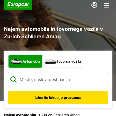
Najem avtomobila in tovornega vozila v
Zurich Schlieren Amag
Katera vrsta vozila?
Avtomobili
Tovorna vozila
Izberite lokacijo prevzema
Najem avtomobila
Zurich Schlieren Amag