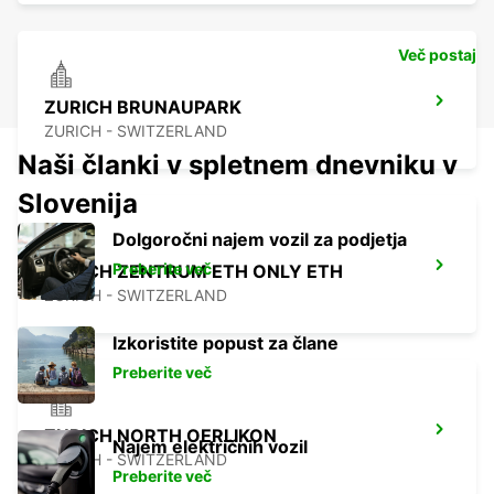
Več postaj
ZURICH BRUNAUPARK
ZURICH - SWITZERLAND
Naši članki v spletnem dnevniku v
Slovenija
Dolgoročni najem vozil za podjetja
Preberite več
ZURICH ZENTRUM ETH ONLY ETH
ZURICH - SWITZERLAND
Izkoristite popust za člane
Preberite več
ZURICH NORTH OERLIKON
Najem električnih vozil
ZURICH - SWITZERLAND
Preberite več