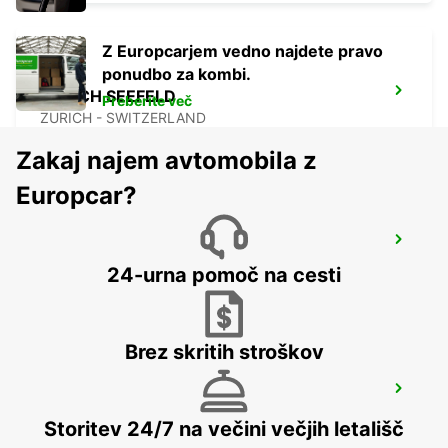
Z Europcarjem vedno najdete pravo
ponudbo za kombi.
ZURICH SEEFELD
Preberite več
ZURICH - SWITZERLAND
Zakaj najem avtomobila z
Europcar?
ZURICH KLOTEN AIRPORT
ZURICH - SWITZERLAND
24-urna pomoč na cesti
Brez skritih stroškov
DUEBENDORF AMAG
DUEBENDORF - SWITZERLAND
Storitev 24/7 na večini večjih letališč